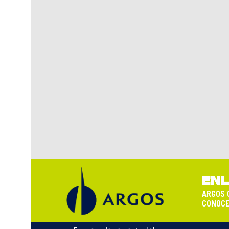
ENL
ARGOS 
CONOCE