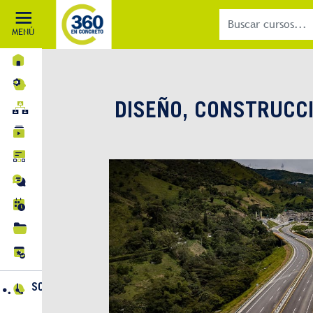
MENÚ
INICIO
MI APRENDIZAJE
DISEÑO, CONSTRUCC
RUTAS DE APRENDIZAJE
CURSOS
BLOG
FOROS
EVENTOS
BIBLIOTECA
CERTIFICACIONES
SOPORTE